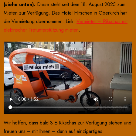
(siehe unten).
Diese steht seit dem 18. August 2025 zum
Mieten zur Verfügung. Das Hotel Hirschen in Oberkirch hat
die Vermietung übernommen: Link:
Vermieter – Rikschas mit
elektrischer Tretunterstützung mieten
.
Wir hoffen, dass bald 3 E-Rikschas zur Verfügung stehen und
freuen uns – mit Ihnen – dann auf einzigartiges